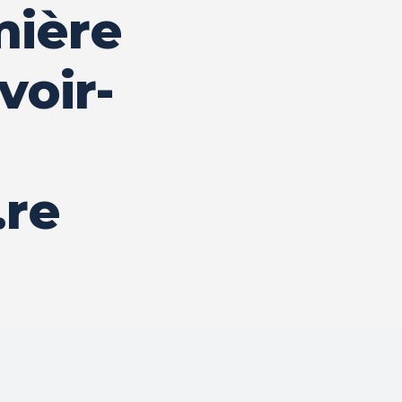
mière
voir-
.re