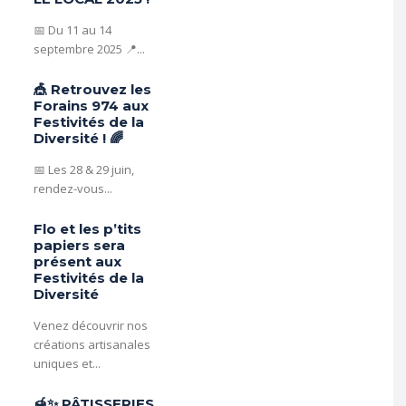
📅 Du 11 au 14
septembre 2025 📍...
🎪 Retrouvez les
Forains 974 aux
Festivités de la
Diversité ! 🌈
📅 Les 28 & 29 juin,
rendez-vous...
Flo et les p’tits
papiers sera
présent aux
Festivités de la
Diversité
Venez découvrir nos
créations artisanales
uniques et...
🍯✨ PÂTISSERIES