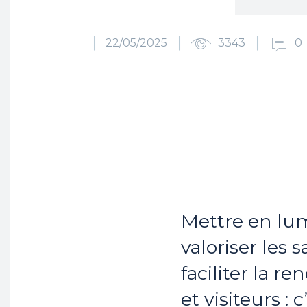
22/05/2025
3343
0
Partager
Mettre en lum
valoriser les s
faciliter la r
et visiteurs : 