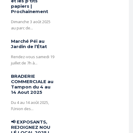
et les p’tits
papiers |
Prochainement
️Dimanche 3 août 2025
au parc de...
Marché Péi au
Jardin de l’État
Rendez-vous samedi 19
juillet de 7h à...
BRADERIE
COMMERCIALE au
Tampon du 4 au
14 Aout 2025
Du 4 au 14 août 2025,
l’Union des...
📢 EXPOSANTS,
REJOIGNEZ NOU
LÉ LOCAL 2025 !