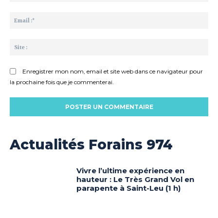
:*
Ema
:*
Sit
:
Enregistrer mon nom, email et site web dans ce navigateur pour
la prochaine fois que je commenterai.
Actualités Forains 974
Vivre l’ultime expérience en
hauteur : Le Très Grand Vol en
parapente à Saint-Leu (1 h)