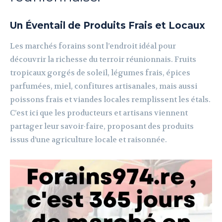
Un Éventail de Produits Frais et Locaux
Les marchés forains sont l’endroit idéal pour
découvrir la richesse du terroir réunionnais. Fruits
tropicaux gorgés de soleil, légumes frais, épices
parfumées, miel, confitures artisanales, mais aussi
poissons frais et viandes locales remplissent les étals.
C’est ici que les producteurs et artisans viennent
partager leur savoir-faire, proposant des produits
issus d’une agriculture locale et raisonnée.