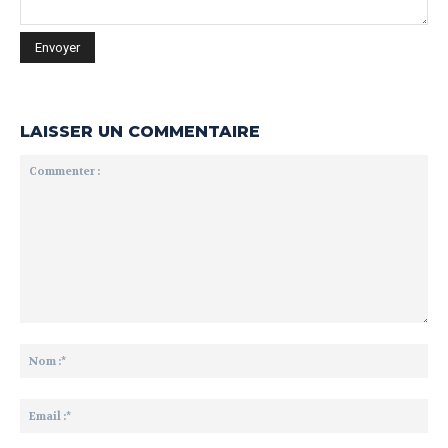
LAISSER UN COMMENTAIRE
Commenter
:
No
:*
Ema
:*