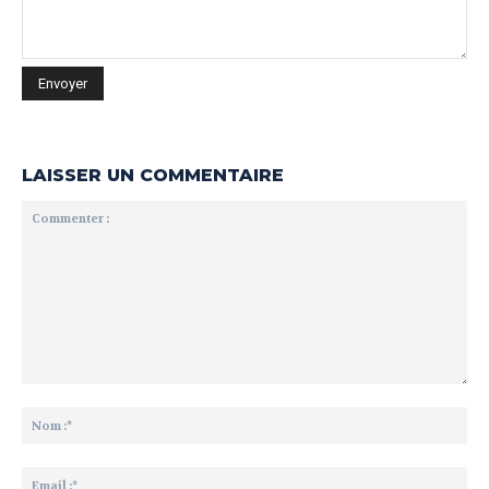
LAISSER UN COMMENTAIRE
Commenter
:
No
:*
Ema