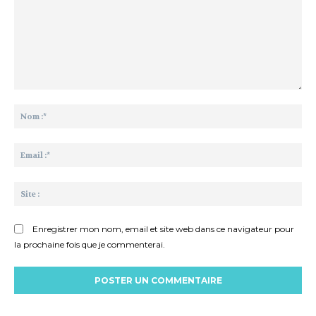
Commenter
:
No
:*
Ema
:*
Sit
:
Enregistrer mon nom, email et site web dans ce navigateur pour
la prochaine fois que je commenterai.