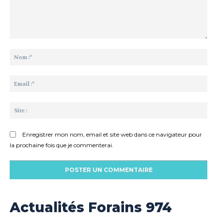
Commenter
:
No
:*
Ema
:*
Sit
:
Enregistrer mon nom, email et site web dans ce navigateur pour
la prochaine fois que je commenterai.
Actualités Forains 974