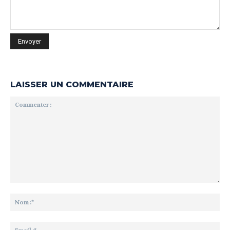
LAISSER UN COMMENTAIRE
Commenter
:
No
:*
Ema