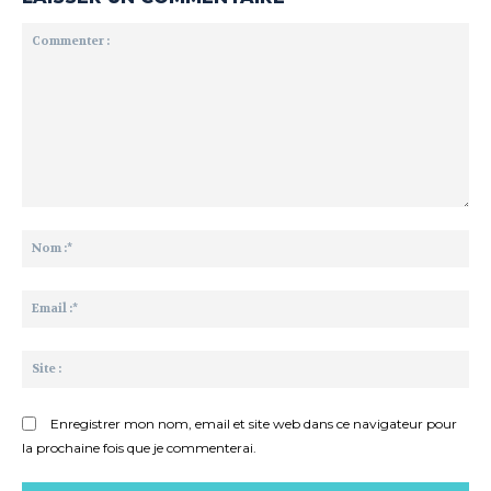
Commenter
:
No
:*
Ema
:*
Sit
:
Enregistrer mon nom, email et site web dans ce navigateur pour
la prochaine fois que je commenterai.