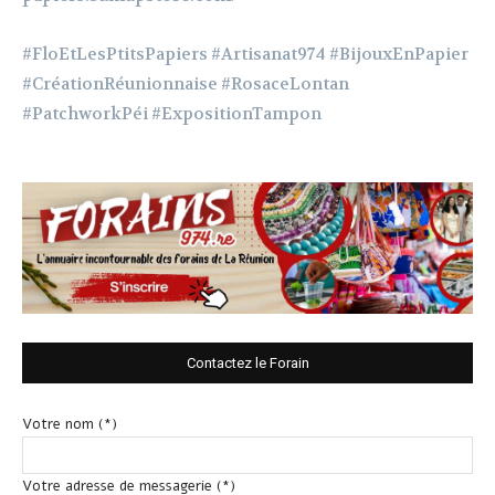
#FloEtLesPtitsPapiers #Artisanat974 #BijouxEnPapier
#CréationRéunionnaise #RosaceLontan
#PatchworkPéi #ExpositionTampon
Contactez le Forain
Votre nom (*)
Votre adresse de messagerie (*)