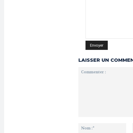
LAISSER UN COMME
Commenter
:
No
:*