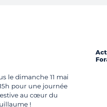
Act
For
us le dimanche 11 mai
 15h pour une journée
 festive au cœur du
uillaume !