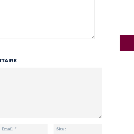
NTAIRE
m
Email
Site
:*
: