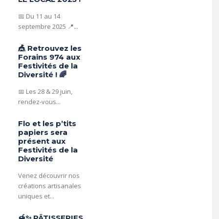
📅 Du 11 au 14
septembre 2025 📍...
🎪 Retrouvez les
Forains 974 aux
Festivités de la
Diversité ! 🌈
📅 Les 28 & 29 juin,
rendez-vous...
Flo et les p’tits
papiers sera
présent aux
Festivités de la
Diversité
Venez découvrir nos
créations artisanales
uniques et...
🍯✨ PÂTISSERIES