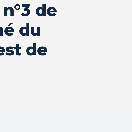
n n°3 de
hé du
est de