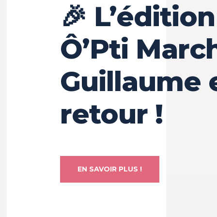
🎉 L’éditio
Ô’Pti Marc
Guillaume 
retour !
EN SAVOIR PLUS !