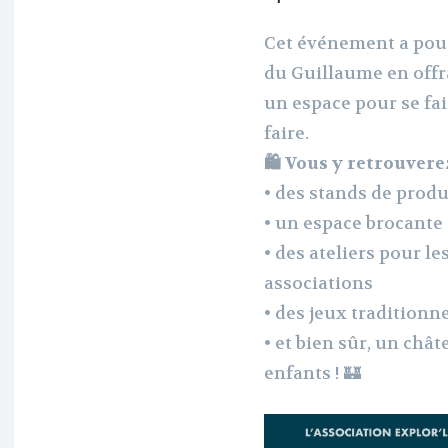
Cet événement a pour
du Guillaume en offr
un espace pour se fai
faire.
🛍️ Vous y retrouverez
• des stands de produ
• un espace brocante
• des ateliers pour l
associations
• des jeux traditionn
• et bien sûr, un châ
enfants ! 🏰