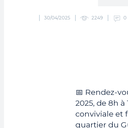
30/04/2025
2249
0
Partager
📅 Rendez-vo
2025, de 8h à
conviviale et
quartier du G