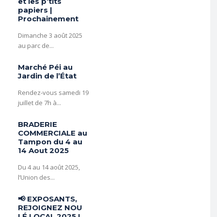
et les p’tits
papiers |
Prochainement
️Dimanche 3 août 2025
au parc de...
Marché Péi au
Jardin de l’État
Rendez-vous samedi 19
juillet de 7h à...
BRADERIE
COMMERCIALE au
Tampon du 4 au
14 Aout 2025
Du 4 au 14 août 2025,
l’Union des...
📢 EXPOSANTS,
REJOIGNEZ NOU
LÉ LOCAL 2025 !